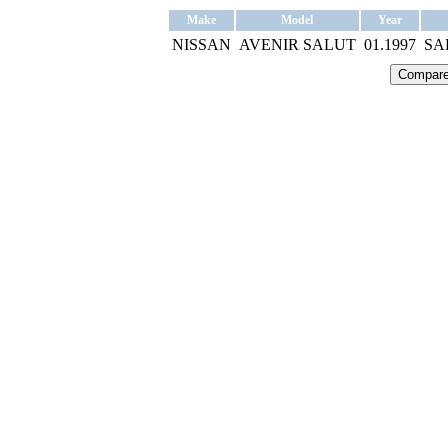
Make
Model
Year
NISSAN
AVENIR SALUT
01.1997
SA