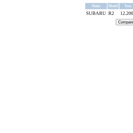
Make
Model
Year
SUBARU
R2
12.20